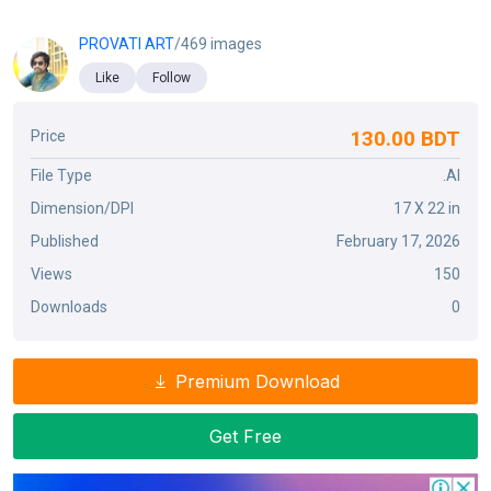
PROVATI ART
/469 images
Like
Follow
130.00 BDT
Price
File Type
.AI
Dimension/DPI
17 X 22 in
Published
February 17, 2026
Views
150
Downloads
0
Premium Download
Get Free