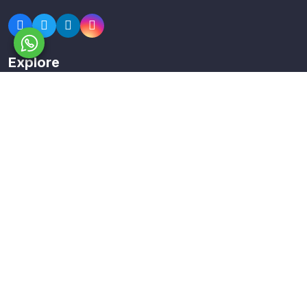
Explore
Members
Collections
Premium
Featured
Popular
Categories
Poster
Banners
Business Card
Typography Calligraphy
Calendar