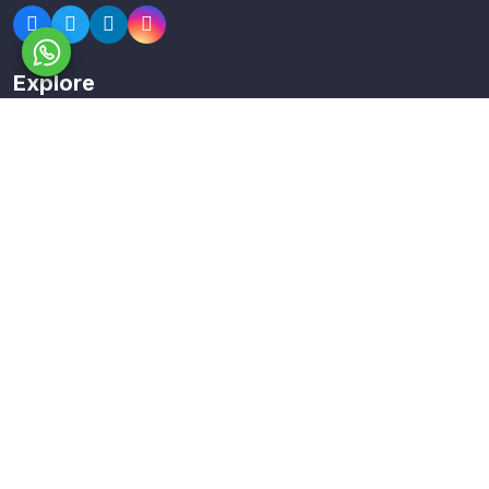
Explore
Members
Collections
Premium
Featured
Popular
Categories
Poster
Banners
Business Card
Typography Calligraphy
Calendar