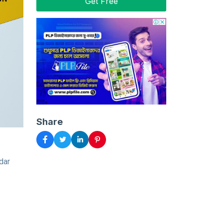
Get Free
Share
ndar