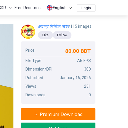
CDR
Free Resources
English
Login
চৌরাস্তা ডিজিটাল সাইন
/115 images
Like
Follow
80.00 BDT
Price
File Type
.AI/.EPS
Dimension/DPI
300
Published
January 16, 2026
Views
231
Downloads
0
Premium Download